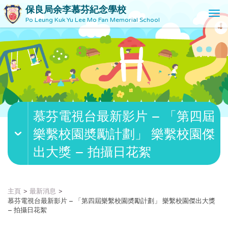
保良局余李慕芬紀念學校
T
Po Leung Kuk Yu Lee Mo Fan Memorial School
o
g
g
l
e
n
a
v
慕芬電視台最新影片 – 「第四屆
i
g
樂繫校園奬勵計劃」 樂繫校園傑
a
t
出大獎 – 拍攝日花絮
i
o
n
主頁
最新消息
慕芬電視台最新影片 – 「第四屆樂繫校園奬勵計劃」 樂繫校園傑出大獎
– 拍攝日花絮