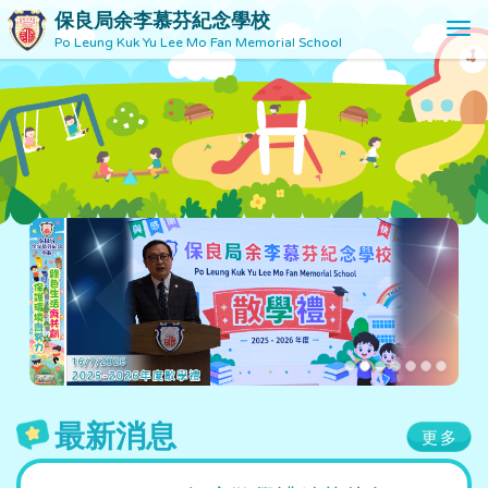
保良局余李慕芬紀念學校
T
Po Leung Kuk Yu Lee Mo Fan Memorial School
o
g
g
l
e
n
a
v
i
g
a
t
i
o
n
最新消息
更多