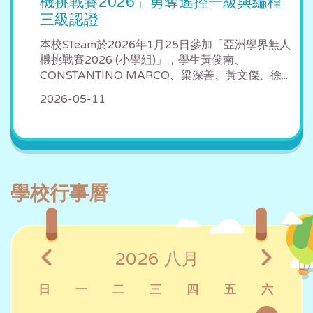
機挑戰賽2026」勇奪遙控一級與編程
三級認證
本校STeam於2026年1月25日參加「亞洲學界無人
機挑戰賽2026 (小學組)」，學生黃俊南、
CONSTANTINO MARCO、梁深善、黃文傑、徐...
2026-05-11
學校行事曆
2026
八月
日
一
二
三
四
五
六