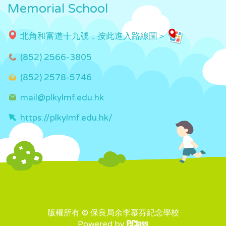
Memorial School
北角和富道十九號，按此進入路線圖＞
(852) 2566-3805
(852) 2578-5746
mail@plkylmf.edu.hk
https://plkylmf.edu.hk/
版權所有 © 保良局余李慕芬紀念學校
Powered by