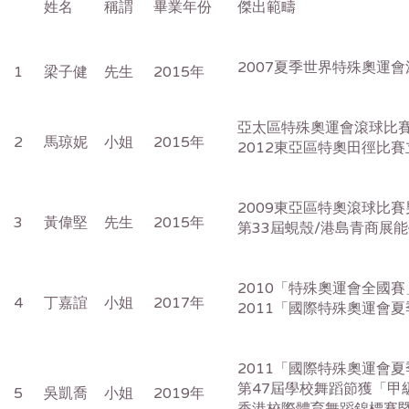
姓名
稱謂
畢業年份
傑出範疇
2007夏季世界特殊奧運
1
梁子健
先生
2015年
亞太區特殊奧運會滾球比
2
馬琼妮
小姐
2015年
2012東亞區特奧田徑比
2009東亞區特奧滾球比
3
黃偉堅
先生
2015年
第33屆蜆殼/港島青商展
2010「特殊奧運會全國
4
丁嘉誼
小姐
2017年
2011「國際特殊奧運會
2011「國際特殊奧運會
第47屆學校舞蹈節獲「甲
5
吳凱喬
小姐
2019年