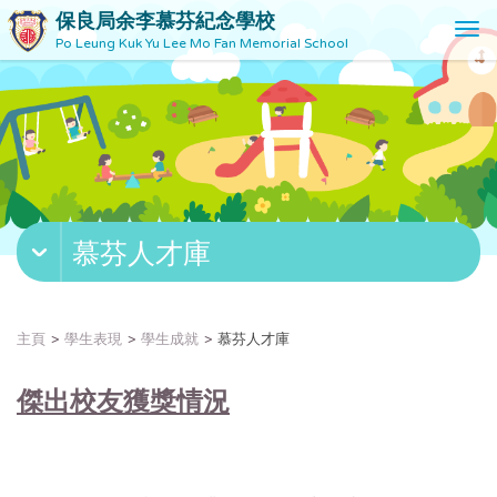
保良局余李慕芬紀念學校
T
Po Leung Kuk Yu Lee Mo Fan Memorial School
o
g
g
l
e
n
a
v
慕芬人才庫
i
g
a
t
主頁
學生表現
學生成就
慕芬人才庫
i
o
傑出校友獲獎情況
n