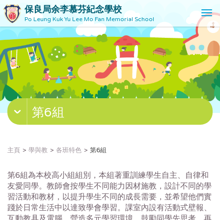
保良局余李慕芬紀念學校
T
Po Leung Kuk Yu Lee Mo Fan Memorial School
o
g
g
l
e
n
a
v
第6組
i
g
a
t
主頁
學與教
各班特色
第6組
i
o
第6組為本校高小組組別，本組著重訓練學生自主、自律和
n
友愛同學。教師會按學生不同能力因材施教，設計不同的學
習活動和教材，以提升學生不同的成長需要，並希望他們實
踐於日常生活中以達致學會學習。課室內設有活動式壁報、
互動教具及電腦，營造多元學習環境，鼓勵同學先思考、再