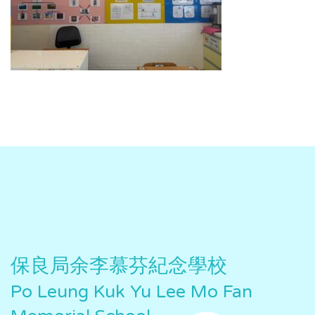
保良局余李慕芬紀念學校
Po Leung Kuk Yu Lee Mo Fan