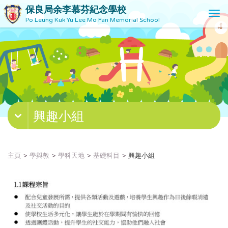
保良局余李慕芬紀念學校
T
Po Leung Kuk Yu Lee Mo Fan Memorial School
o
g
g
l
e
n
a
v
興趣小組
i
g
a
t
主頁
學與教
學科天地
基礎科目
興趣小組
i
o
n