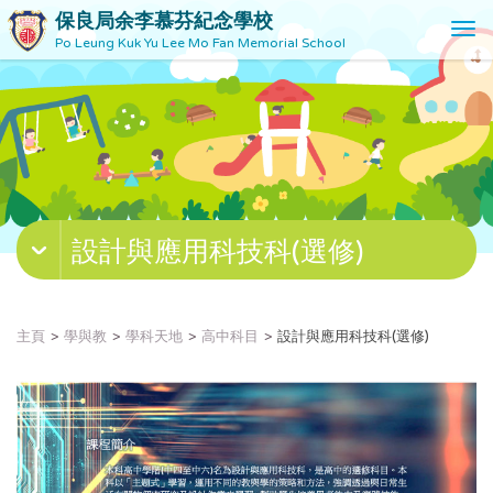
保良局余李慕芬紀念學校
T
Po Leung Kuk Yu Lee Mo Fan Memorial School
o
g
g
l
e
n
a
v
設計與應用科技科(選修)
i
g
a
t
主頁
學與教
學科天地
高中科目
設計與應用科技科(選修)
i
o
n