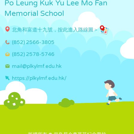
Po Leung Kuk Yu Lee Mo Fan
Memorial School
北角和富道十九號，按此進入路線圖＞
(852) 2566-3805
(852) 2578-5746
mail@plkylmf.edu.hk
https://plkylmf.edu.hk/