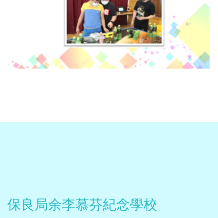
保良局余李慕芬紀念學校