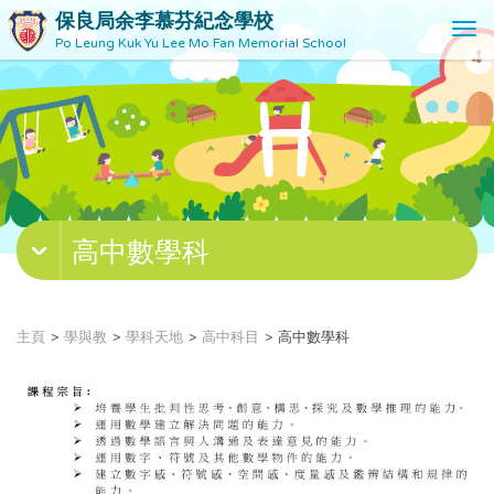
保良局余李慕芬紀念學校
T
Po Leung Kuk Yu Lee Mo Fan Memorial School
o
g
g
l
e
n
a
v
高中數學科
i
g
a
t
主頁
學與教
學科天地
高中科目
高中數學科
i
o
n