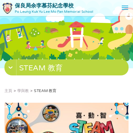
保良局余李慕芬紀念學校
T
Po Leung Kuk Yu Lee Mo Fan Memorial School
o
g
g
l
e
n
a
v
STEAM 教育
i
g
a
t
主頁
學與教
STEAM 教育
i
o
n