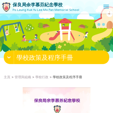
保良局余李慕芬紀念學校
T
Po Leung Kuk Yu Lee Mo Fan Memorial School
o
g
g
l
e
n
a
v
學校政策及程序手冊
i
g
a
t
主頁
管理與組織
學校行政
學校政策及程序手冊
i
o
n