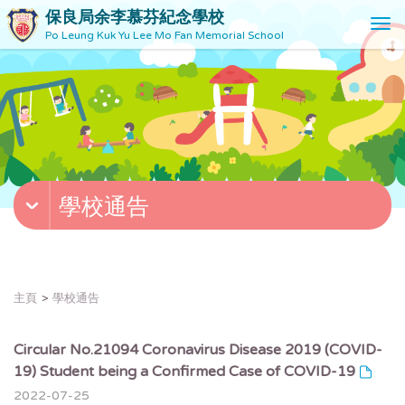
保良局余李慕芬紀念學校
T
Po Leung Kuk Yu Lee Mo Fan Memorial School
o
g
g
l
e
n
a
v
學校通告
i
g
a
t
i
主頁
學校通告
o
n
Circular No.21094 Coronavirus Disease 2019 (COVID-
19) Student being a Confirmed Case of COVID-19
2022-07-25