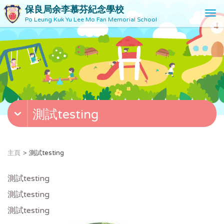
保良局余李慕芬紀念學校
T
Po Leung Kuk Yu Lee Mo Fan Memorial School
o
g
g
l
e
n
a
v
測試testing
i
g
a
t
主頁
測試testing
i
o
測試testing
n
測試testing
測試testing