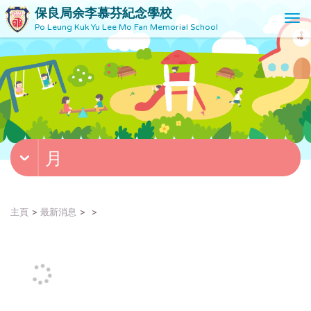
保良局余李慕芬紀念學校
T
Po Leung Kuk Yu Lee Mo Fan Memorial School
o
g
g
l
e
n
a
v
月
i
g
a
t
主頁
最新消息
i
o
n