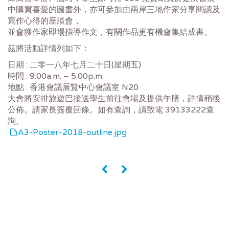
中購買喜愛的圖書外，亦可參加由兩岸三地作家分享閱讀及
寫作心得的座談會，
並會獲作家即場指導作文，有關作品更有機會集結成書。
茲將活動詳情列如下：
日期 : 二零一八年七月二十日(星期五)
時間 : 9:00a.m. – 5:00p.m.
地點 : 香港會議展覽中心會議室 N20
大會將安排旅遊巴接送學生前往會場及提供午膳，詳情稍後
公佈。請家長簽覆回條。如有查詢，請致電 39133222查
詢。
A3-Poster-2018-outline.jpg
«
»