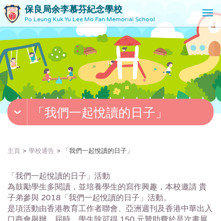
保良局余李慕芬紀念學校
T
Po Leung Kuk Yu Lee Mo Fan Memorial School
o
g
g
l
e
n
a
v
「我們一起悅讀的日子」
i
g
a
t
主頁
學校通告
「我們一起悅讀的日子」
i
o
「我們一起悅讀的日子」活動
n
為鼓勵學生多閱讀，並培養學生的寫作興趣，本校邀請 貴
子弟參與 2018「我們一起悅讀的日子」活動。
是項活動由香港教育工作者聯會、亞洲週刊及香港中華出入
口商會舉辦。屆時，學生除可得 150 元贊助費於是次書展