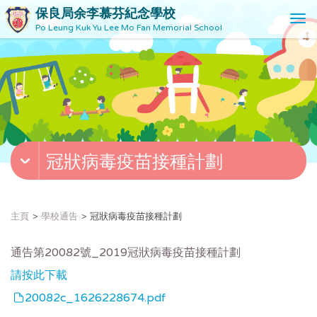
保良局余李慕芬紀念學校
T
Po Leung Kuk Yu Lee Mo Fan Memorial School
o
g
g
l
e
n
a
v
冠狀病毒疫苗接種計劃
i
g
a
t
主頁
學校通告
冠狀病毒疫苗接種計劃
i
o
通告第20082號_2019冠狀病毒疫苗接種計劃
n
請按此下載
20082c_1626228674.pdf