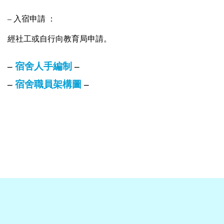
– 入宿申請 ：
經社工或自行向教育局申請。
– 
宿舍人手編制
 –
– 
宿舍職員架構圖
 –