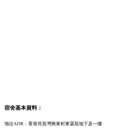
宿舍基本資料：
地址ADR：
香港筲箕灣興東村東霖苑地下及一樓