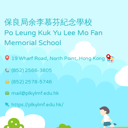
保良局余李慕芬紀念學校
Po Leung Kuk Yu Lee Mo Fan
Memorial School
19 Wharf Road, North Point, Hong Kong
(852) 2566-3805
(852) 2578-5746
mail@plkylmf.edu.hk
https://plkylmf.edu.hk/