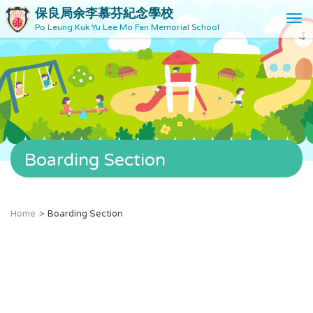
保良局余李慕芬紀念學校
T
Po Leung Kuk Yu Lee Mo Fan Memorial School
o
g
g
l
e
n
a
v
Boarding Section
i
g
a
t
Home
Boarding Section
i
o
n