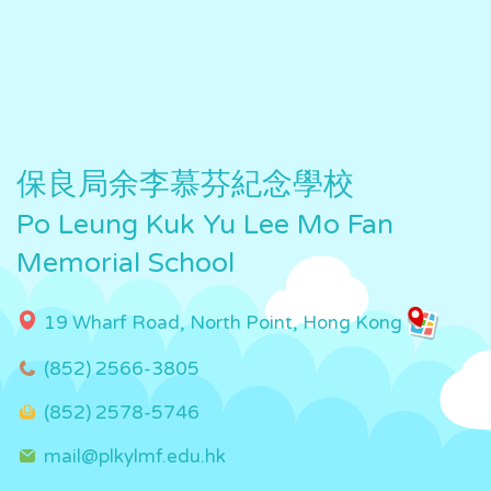
保良局余李慕芬紀念學校
Po Leung Kuk Yu Lee Mo Fan
Memorial School
19 Wharf Road, North Point, Hong Kong
(852) 2566-3805
(852) 2578-5746
mail@plkylmf.edu.hk