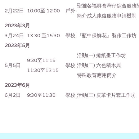
聖雅各福群會灣仔綜合服務
2月22日
10:00至 12:00
戶外
簡介成人康復服務申請機制
2023
年3月
3月24日
13:30 至15:30
學校
『瓶中保鮮花』製作工作坊
2023
年5月
活動(一) 捲紙畫工作坊
9:30至11:15
5月5日
學校
活動(二) 六色積木與
11:30至12:15
特殊教育應用簡介
2023
年6月
6月2日
9:30至11:30
學校
活動(三) 皮革卡片套工作坊