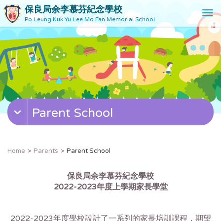
保良局余李慕芬紀念學校
T
Po Leung Kuk Yu Lee Mo Fan Memorial School
o
g
g
l
e
n
a
v
Parent School
i
g
a
t
Home
Parents
Parent School
i
o
保良局余李慕芬紀念學校
n
2022-2023
年度上學期家長學堂
2022-2023年度學校設計了一系列的家長培訓課程，期望