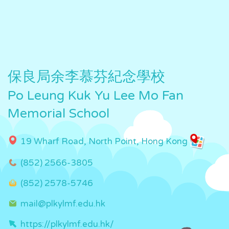
保良局余李慕芬紀念學校
Po Leung Kuk Yu Lee Mo Fan
Memorial School
19 Wharf Road, North Point, Hong Kong
(852) 2566-3805
(852) 2578-5746
mail@plkylmf.edu.hk
https://plkylmf.edu.hk/