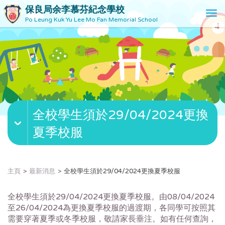
保良局余李慕芬紀念學校
T
Po Leung Kuk Yu Lee Mo Fan Memorial School
o
g
g
l
e
n
a
v
全校學生須於29/04/2024更換
i
g
夏季校服
a
t
i
o
主頁
最新消息
全校學生須於29/04/2024更換夏季校服
n
全校學生須於29/04/2024更換夏季校服。由08/04/2024
至26/04/2024為更換夏季校服的過渡期，各同學可按照其
需要穿著夏季或冬季校服，敬請家長垂注。如有任何查詢，