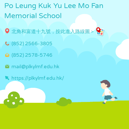
Po Leung Kuk Yu Lee Mo Fan
Memorial School
北角和富道十九號，按此進入路線圖＞
(852) 2566-3805
(852) 2578-5746
mail@plkylmf.edu.hk
https://plkylmf.edu.hk/