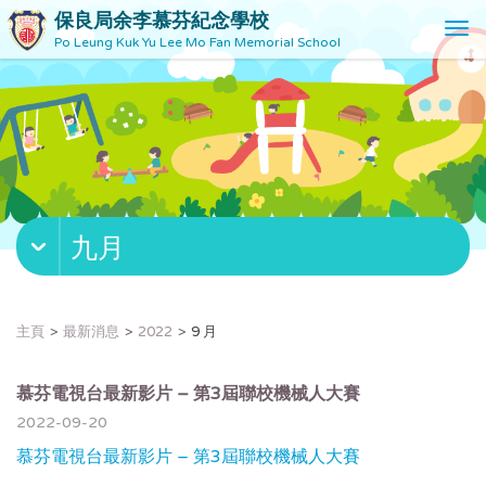
保良局余李慕芬紀念學校
T
Po Leung Kuk Yu Lee Mo Fan Memorial School
o
g
g
l
e
n
a
v
九月
i
g
a
t
主頁
最新消息
2022
9 月
i
o
n
慕芬電視台最新影片 – 第3屆聯校機械人大賽
2022-09-20
慕芬電視台最新影片 – 第3屆聯校機械人大賽