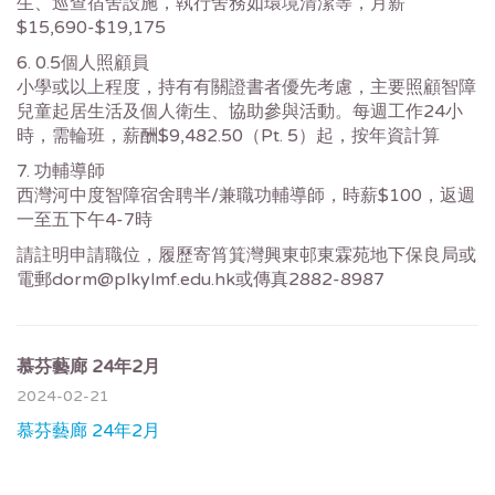
生、巡查宿舍設施，執行舍務如環境清潔等，月薪
$15,690-$19,175
6. 0.5個人照顧員
小學或以上程度，持有有關證書者優先考慮，主要照顧智障
兒童起居生活及個人衛生、協助參與活動。每週工作24小
時，需輪班，薪酬$9,482.50（Pt. 5）起，按年資計算
7. 功輔導師
西灣河中度智障宿舍聘半/兼職功輔導師，時薪$100，返週
一至五下午4-7時
請註明申請職位，履歷寄筲箕灣興東邨東霖苑地下保良局或
電郵dorm@plkylmf.edu.hk或傳真2882-8987
慕芬藝廊 24年2月
2024-02-21
慕芬藝廊 24年2月