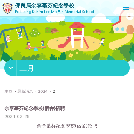
保良局余李慕芬紀念學校
T
Po Leung Kuk Yu Lee Mo Fan Memorial School
o
g
g
l
e
n
a
v
二月
i
g
a
t
主頁
最新消息
2024
2 月
i
o
n
余李慕芬紀念學校(宿舍)招聘
2024-02-28
余李慕芬紀念學校(宿舍)招聘