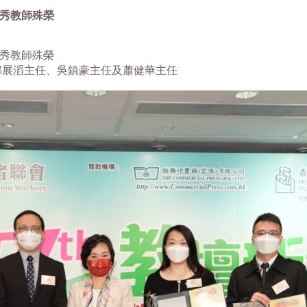
優秀教師殊榮
優秀教師殊榮
郭展滔主任、吳鎮豪主任及蕭健華主任