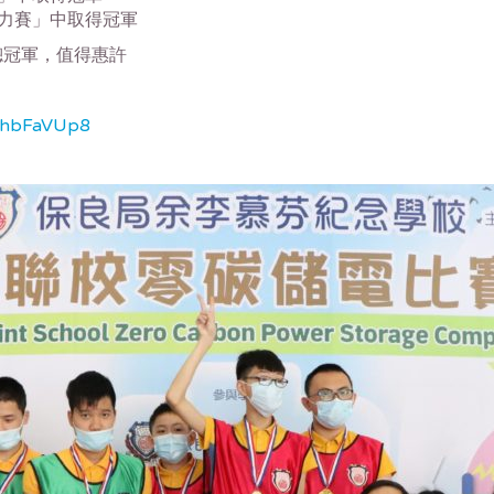
力賽」中取得冠軍
總冠軍，值得惠許
zmhbFaVUp8