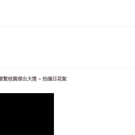
樂繫校園傑出大獎 – 拍攝日花絮