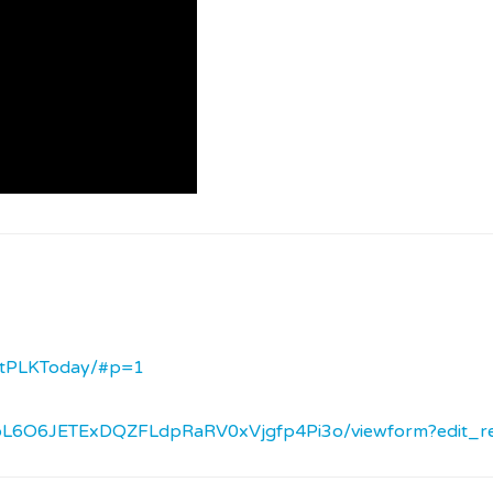
stPLKToday/#p=1
uoL6O6JETExDQZFLdpRaRV0xVjgfp4Pi3o/viewform?edit_r