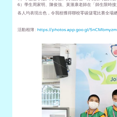
6）學生周家明、陳俊強、黃滙康老師在「師生限時接
各人均表現出色，令我校獲得聯校零碳儲電比賽全場
活動相簿 :
https://photos.app.goo.gl/5nCMbmy