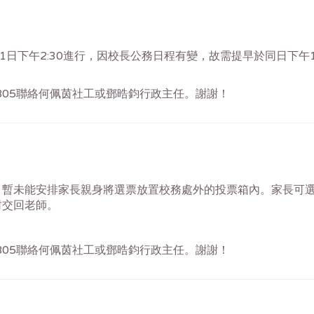
11日下午2:30進行，因校長公務日程有變，故需提早於同日下午
3805聯絡何佩茵社工或鄧晧鈞行政主任。謝謝！
，暫未能安排家長親身將選票放置校務處外的投票箱內。家長可
封交回老師。
3805聯絡何佩茵社工或鄧晧鈞行政主任。謝謝！