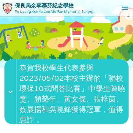
保良局余李慕芬紀念學校
T
Po Leung Kuk Yu Lee Mo Fan Memorial School
o
g
g
l
e
n
a
v
恭賀我校學生代表參與
i
g
2023/05/02本校主辦的「聯校
a
t
環保10式問答比賽」中學生陳曉
i
雯、顏榮年、黃文傑、張梓茵、
o
n
蔡展揚和吳曉鋒獲得冠軍，值得
惠許 。