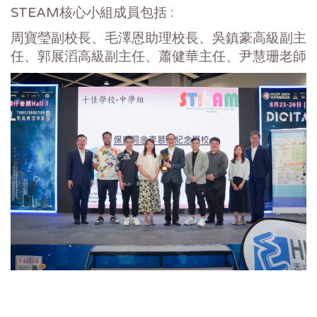
STEAM核心小組成員包括 :
周寶瑩副校長、毛澤恩助理校長、吳鎮豪高級副主
任、郭展滔高級副主任、蕭健華主任、尹慧珊老師