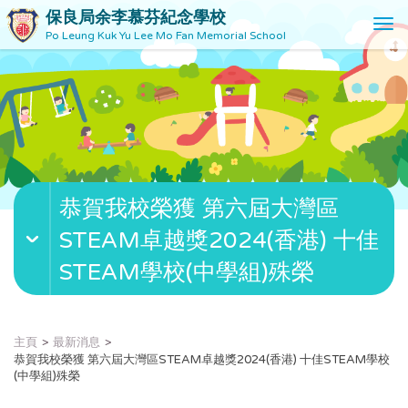
保良局余李慕芬紀念學校
T
Po Leung Kuk Yu Lee Mo Fan Memorial School
o
g
g
l
e
n
a
v
恭賀我校榮獲 第六屆大灣區
i
g
STEAM卓越獎2024(香港) 十佳
a
t
STEAM學校(中學組)殊榮
i
o
n
主頁
最新消息
恭賀我校榮獲 第六屆大灣區STEAM卓越獎2024(香港) 十佳STEAM學校
(中學組)殊榮