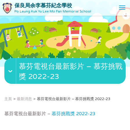
保良局余李慕芬紀念學校
T
Po Leung Kuk Yu Lee Mo Fan Memorial School
o
g
g
l
e
n
a
v
慕芬電視台最新影片 – 慕芬挑戰
i
g
獎 2022-23
a
t
i
o
主頁
最新消息
慕芬電視台最新影片 – 慕芬挑戰獎 2022-23
n
慕芬電視台最新影片 –
慕芬挑戰獎 2022-23