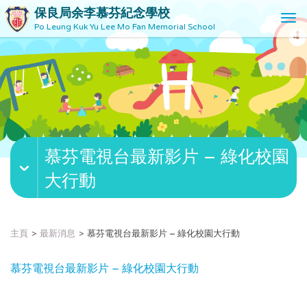
保良局余李慕芬紀念學校
T
Po Leung Kuk Yu Lee Mo Fan Memorial School
o
g
g
l
e
n
a
v
慕芬電視台最新影片 – 綠化校園
i
g
大行動
a
t
i
o
主頁
最新消息
慕芬電視台最新影片 – 綠化校園大行動
n
慕芬電視台最新影片 – 綠化校園大行動