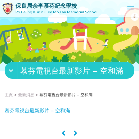
保良局余李慕芬紀念學校
T
Po Leung Kuk Yu Lee Mo Fan Memorial School
o
g
g
l
e
n
a
v
慕芬電視台最新影片 – 空和滿
i
g
a
t
主頁
最新消息
慕芬電視台最新影片 – 空和滿
i
o
慕芬電視台最新影片 – 空和滿
n
«
»