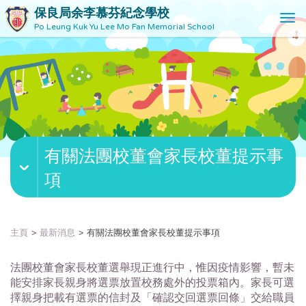
保良局余李慕芬紀念學校
T
Po Leung Kuk Yu Lee Mo Fan Memorial School
o
g
g
l
e
n
a
v
有關法團校董會家長校董提示事
i
g
項
a
t
i
o
主頁
最新消息
有關法團校董會家長校董提示事項
n
法團校董會家長校董選舉現正進行中，惟因疫情影響，暫未
能安排家長親身將選票放置校務處外的投票箱內。家長可選
擇親身把載有選票的信封及「確認交回選票回條」交給職員