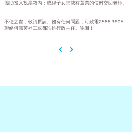
協助投入投票箱內；或經子女把載有選票的信封交回老師。
不便之處，敬請原諒。如有任何問題，可致電2566 3805
聯絡何佩茵社工或鄧晧鈞行政主任。謝謝！
«
»