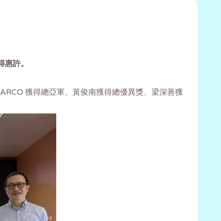
得惠許。
 MARCO 獲得總亞軍、黃俊南獲得總優異獎、梁深善獲