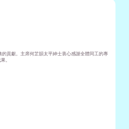
務的貢獻。主席何芷韻太平紳士衷心感謝全體同工的專
成果。