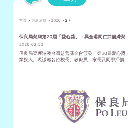
主頁
最新消息
2026
2 月
保良局榮膺第20屆「愛心獎」：與全港同仁共慶殊榮
2026-02-12
保良局榮獲港澳台灣慈善基金會頒發「第20屆愛心獎
業投入。現誠邀各位校長、教職員、家長及同學掃描