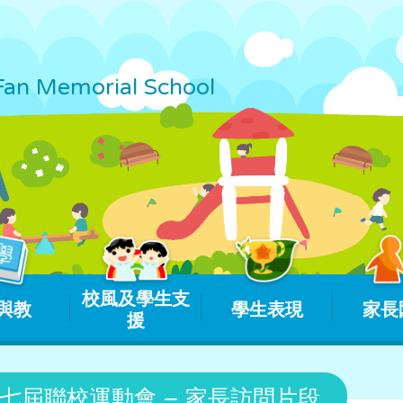
Fan Memorial School
校風及學生支
與教
學生表現
家長
援
七屆聯校運動會 – 家長訪問片段