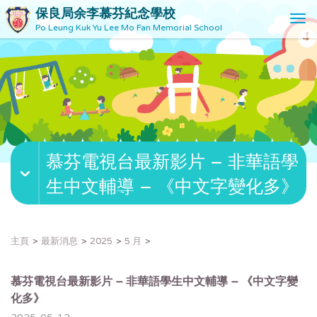
保良局余李慕芬紀念學校
T
Po Leung Kuk Yu Lee Mo Fan Memorial School
o
g
g
l
e
n
a
v
慕芬電視台最新影片 – 非華語學
i
g
生中文輔導 – 《中文字變化多》
a
t
i
o
主頁
最新消息
2025
5 月
n
慕芬電視台最新影片 – 非華語學生中文輔導 – 《中文字變
化多》