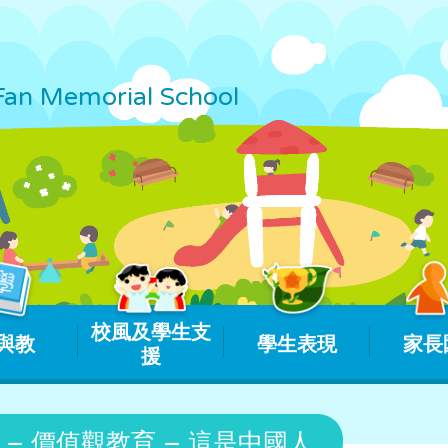
Fan Memorial School
校風及學生支
與教
學生表現
家長
援
– 價值觀教育 – 這是中國人