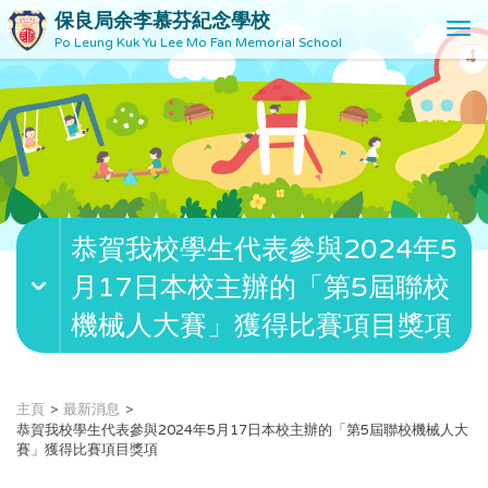
保良局余李慕芬紀念學校
T
Po Leung Kuk Yu Lee Mo Fan Memorial School
o
g
g
l
e
n
a
v
恭賀我校學生代表參與2024年5
i
g
月17日本校主辦的「第5屆聯校
a
t
機械人大賽」獲得比賽項目獎項
i
o
n
主頁
最新消息
恭賀我校學生代表參與2024年5月17日本校主辦的「第5屆聯校機械人大
賽」獲得比賽項目獎項