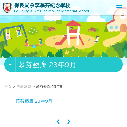
保良局余李慕芬紀念學校
T
Po Leung Kuk Yu Lee Mo Fan Memorial School
o
g
g
l
e
n
a
v
慕芬藝廊 23年9月
i
g
a
t
主頁
最新消息
慕芬藝廊 23年9月
i
o
慕芬藝廊 23年9月
n
«
»