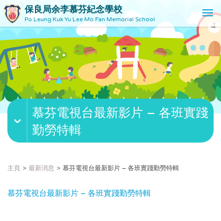
保良局余李慕芬紀念學校
T
Po Leung Kuk Yu Lee Mo Fan Memorial School
o
g
g
l
e
n
a
v
慕芬電視台最新影片 – 各班實踐
i
g
勤勞特輯
a
t
i
o
主頁
最新消息
慕芬電視台最新影片 – 各班實踐勤勞特輯
n
慕芬電視台最新影片 – 各班實踐勤勞特輯