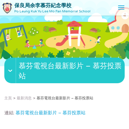
保良局余李慕芬紀念學校
T
Po Leung Kuk Yu Lee Mo Fan Memorial School
o
g
g
l
e
n
a
v
慕芬電視台最新影片 – 慕芬投票
i
g
站
a
t
i
o
主頁
最新消息
慕芬電視台最新影片 – 慕芬投票站
n
連結:
慕芬電視台最新影片 – 慕芬投票站