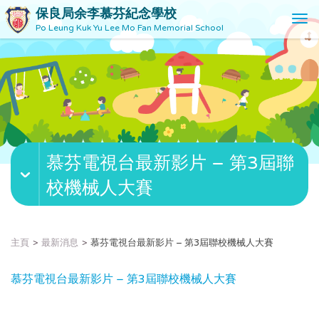
保良局余李慕芬紀念學校
T
Po Leung Kuk Yu Lee Mo Fan Memorial School
o
g
g
l
e
n
a
v
慕芬電視台最新影片 – 第3屆聯
i
g
校機械人大賽
a
t
i
o
主頁
最新消息
慕芬電視台最新影片 – 第3屆聯校機械人大賽
n
慕芬電視台最新影片 – 第3屆聯校機械人大賽