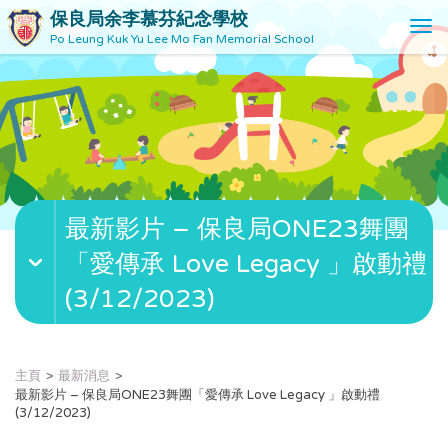
保良局余李慕芬紀念學校
T
Po Leung Kuk Yu Lee Mo Fan Memorial School
o
g
g
l
e
n
a
v
最新影片 – 保良局ONE23舞團
i
g
「愛傳承 Love Legacy 」啟動禮
a
t
(3/12/2023)
i
o
n
主頁
最新消息
最新影片 – 保良局ONE23舞團「愛傳承 Love Legacy 」啟動禮
(3/12/2023)