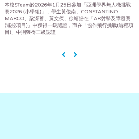
本校STeam於2026年1月25日參加「亞洲學界無人機挑戰
賽2026 (小學組)」，學生黃俊南、CONSTANTINO
MARCO、梁深善、黃文傑、徐靖皓在「AR射擊及障礙賽
(遙控項目)」中獲得一級認證，而在「協作飛行挑戰(編程項
目)」中則獲得三級認證
«
»