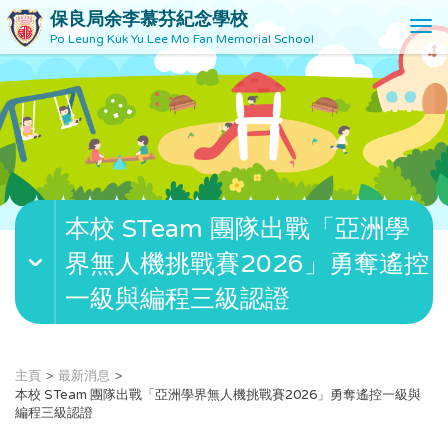
保良局余李慕芬紀念學校
T
Po Leung Kuk Yu Lee Mo Fan Memorial School
o
g
g
l
e
n
a
v
本校 STeam 團隊出戰「亞洲學
i
g
界無人機挑戰賽2026」勇奪遙控
a
t
一級與編程三級認證
i
o
n
主頁
最新消息
本校 STeam 團隊出戰「亞洲學界無人機挑戰賽2026」勇奪遙控一級與
編程三級認證