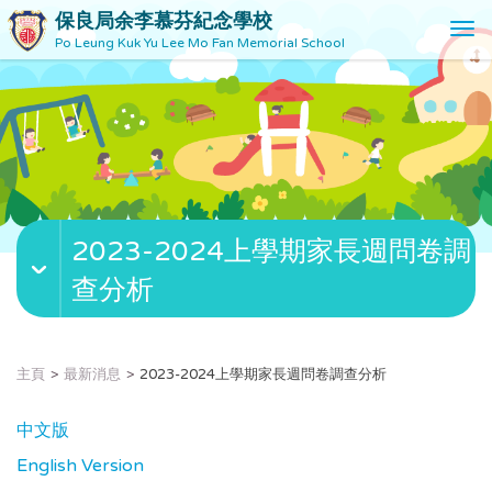
保良局余李慕芬紀念學校
T
Po Leung Kuk Yu Lee Mo Fan Memorial School
o
g
g
l
e
n
a
v
2023-2024上學期家長週問卷調
i
g
查分析
a
t
i
o
主頁
最新消息
2023-2024上學期家長週問卷調查分析
n
中文版
English Version